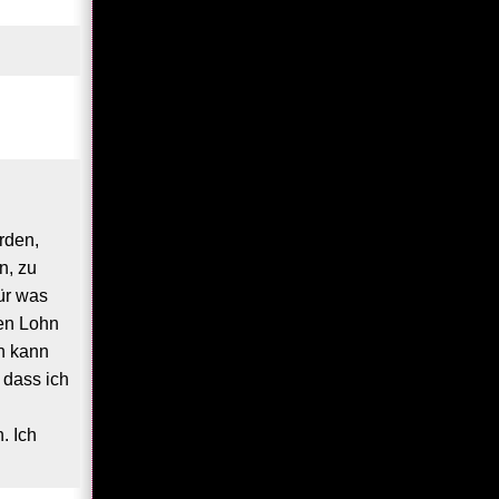
rden,
n, zu
für was
den Lohn
en kann
 dass ich
. Ich