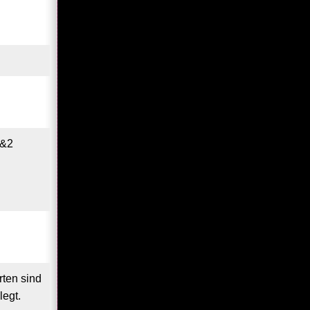
1&2
rten sind
egt.