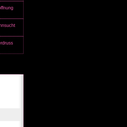
ffnung
hnsucht
rdruss