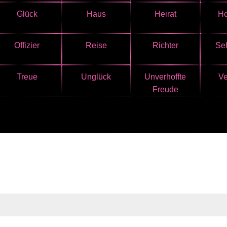
Glück
Haus
Heirat
Ho
Offizier
Reise
Richter
Se
Treue
Unglück
Unverhoffte
Ve
Freude