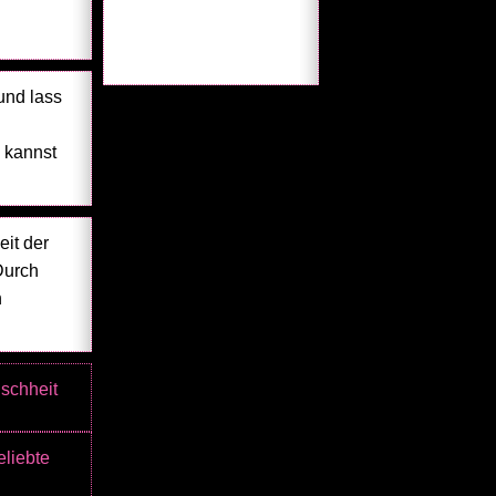
und lass
 kannst
eit der
Durch
n
schheit
liebte