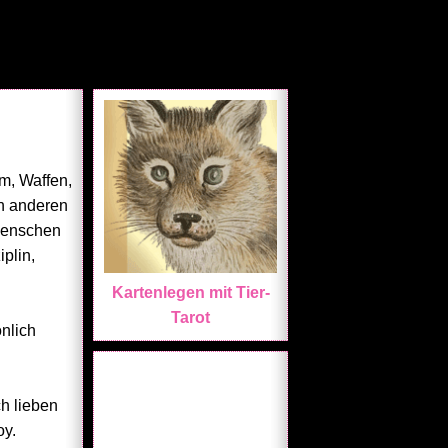
m, Waffen,
en anderen
 Menschen
iplin,
Kartenlegen mit Tier-
Tarot
nlich
h lieben
oy.