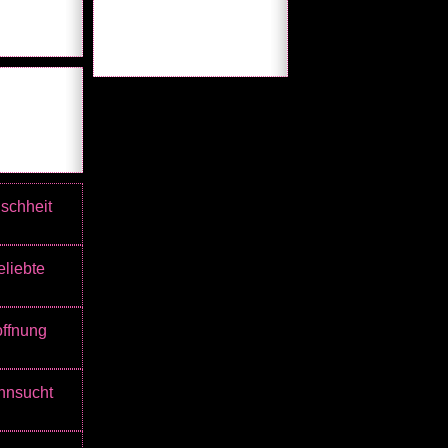
schheit
liebte
ffnung
hnsucht