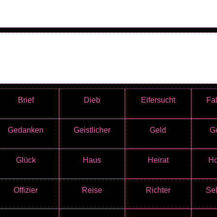
Brief
Dieb
Eifersucht
Fal
Gedanken
Geistlicher
Geld
Ge
Glück
Haus
Heirat
Ho
Offizier
Reise
Richter
Se