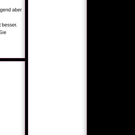
ngend aber
t besser.
Sie